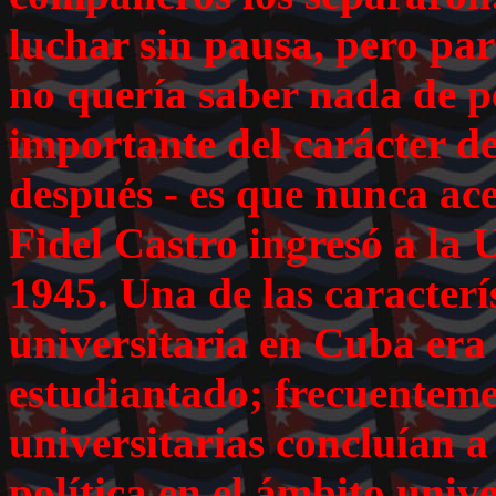
luchar sin pausa, pero pa
no quería saber nada de p
importante del carácter d
después - es que nunca ace
Fidel Castro ingresó a la
1945. Una de las caracterís
universitaria en Cuba era l
estudiantado; frecuentemen
universitarias concluían a
política en el ámbito univ