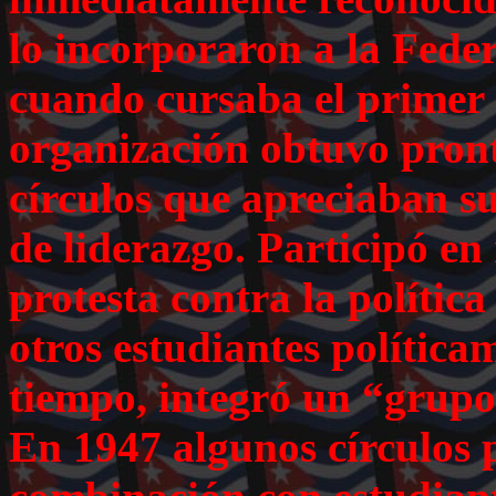
lo incorporaron a la Feder
cuando cursaba el primer 
organización obtuvo pront
círculos que apreciaban su
de liderazgo. Participó e
protesta contra la polític
otros estudiantes polític
tiempo, integró un “grupo
En 1947 algunos círculos p