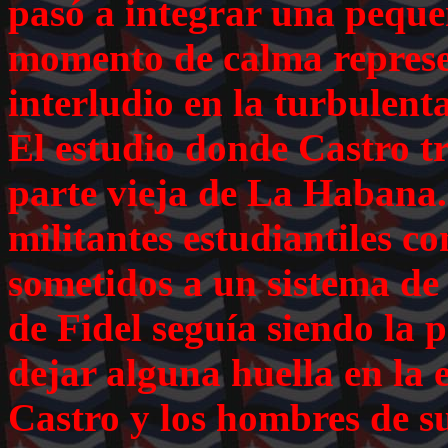
pasó a integrar una pequ
momento de calma represe
interludio en la turbulenta
El estudio donde Castro t
parte vieja de La Habana. 
militantes estudiantiles c
sometidos a un sistema de 
de Fidel seguía siendo la p
dejar alguna huella en la 
Castro y los hombres de s