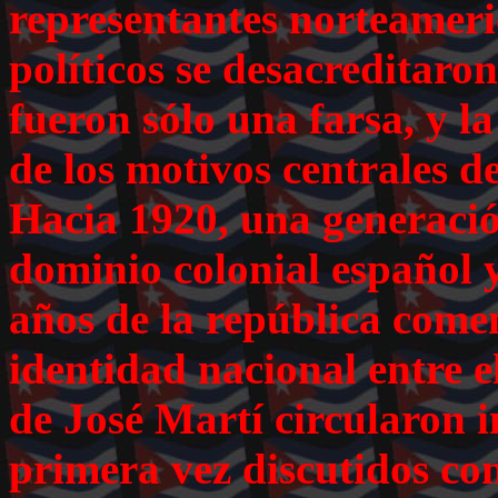
representantes norteameric
políticos se desacreditaron
fueron sólo una farsa, y l
de los motivos centrales de
Hacia 1920, una generació
dominio colonial español 
años de la república come
identidad nacional entre e
de José Martí circularon 
primera vez discutidos con