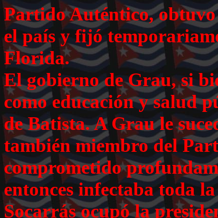
Partido Auténtico, obtuvo
el país y fijó temporariam
Florida.
El gobierno de Grau, si b
como educación y salud pú
de Batista. A Grau le suce
también miembro del Part
comprometido profundame
entonces infectaba toda l
Socarrás ocupó la preside