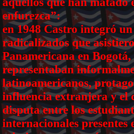
aquellos que han matado e
enfurezca”:
en 1948 Castro integró un
radicalizados que asistie
Panamericana en Bogotá, 
representaban informalmen
latinoamericanos, protago
influencia extranjera y el 
disputa entre los estudian
internacionales presentes 