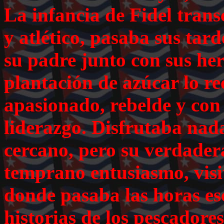
La infancia de Fidel trans
y atlético, pasaba sus tar
su padre junto con sus he
plantación de azúcar lo 
apasionado, rebelde y co
liderazgo. Disfrutaba nad
cercano, pero su verdader
temprano entusiasmo, visi
donde pasaba las horas e
historias de los pescador