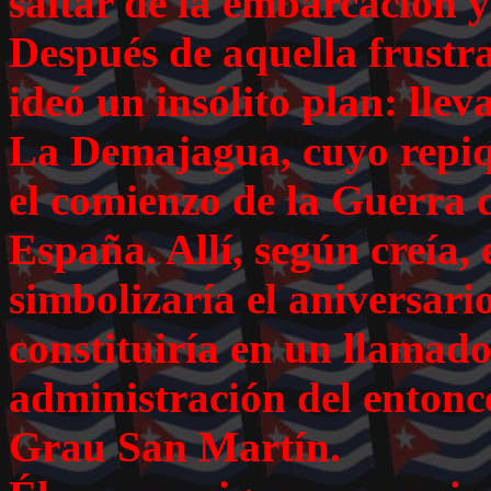
saltar de la embarcación y
Después de aquella frustra
ideó un insólito plan: ll
La Demajagua, cuyo repiq
el comienzo de la Guerra 
España. Allí, según creía,
simbolizaría el aniversari
constituiría en un llamado
administración del enton
Grau San Martín.