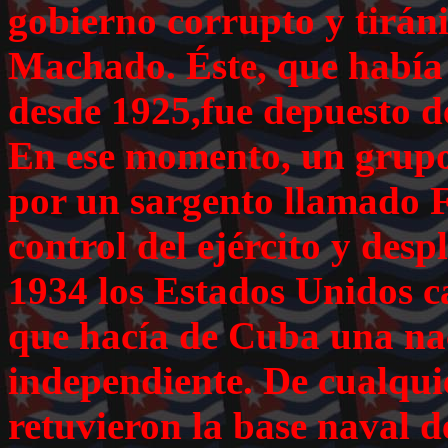
gobierno corrupto y tirán
Machado. Éste, que había
desde 1925,fue depuesto d
En ese momento, un grupo 
por un sargento llamado Fu
control del ejército y des
1934 los Estados Unidos c
que hacía de Cuba una na
independiente. De cualqui
retuvieron la base naval 