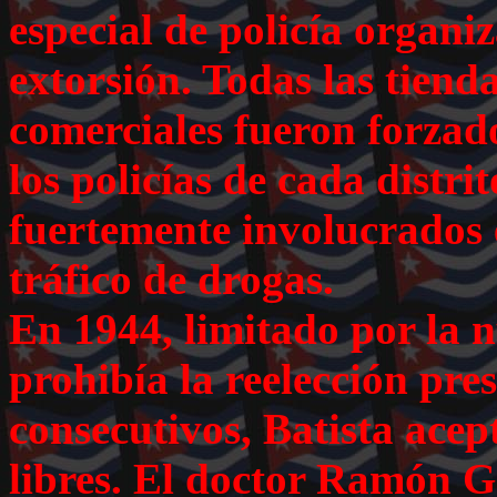
especial de policía organi
extorsión. Todas las tiend
comerciales fueron forzado
los policías de cada distri
fuertemente involucrados e
tráfico de drogas.
En 1944, limitado por la 
prohibía la reelección pre
consecutivos, Batista acept
libres. El doctor Ramón G