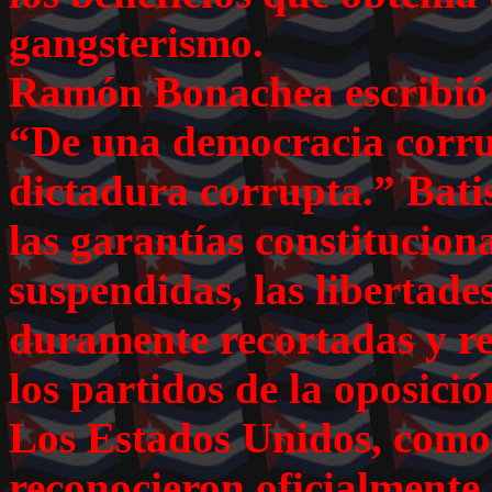
gangsterismo.
Ramón Bonachea escribió 
“De una democracia corru
dictadura corrupta.” Bat
las garantías constituciona
suspendidas, las libertade
duramente recortadas y res
los partidos de la oposició
Los Estados Unidos, como
reconocieron oficialmente 