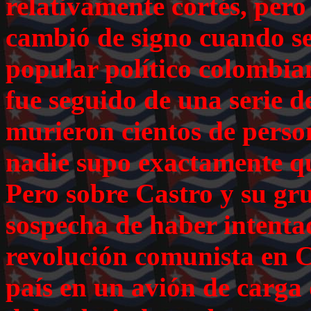
relativamente cortés, pero
cambió de signo cuando se
popular político colombia
fue seguido de una serie d
murieron cientos de perso
nadie supo exactamente qu
Pero sobre Castro y su gr
sospecha de haber intent
revolución comunista en C
país en un avión de carga