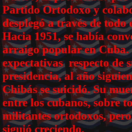
Partido Ortodoxo y colab
desplegó a través de todo e
Hacia 1951, se había conve
arraigo popular en Cuba.
expectativas respecto de s
presidencia, al año siguie
Chibás se suicidó. Su mue
entre los cubanos, sobre t
militantes ortodoxos, pero 
siguió creciendo.