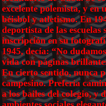
excelente polemista, y en 
béisbol y atletismo. En 19
deportista de las escuelas
inscripción en su fotograf
1945, decía: “No dudamos d
vida con páginas brillante
En cierto sentido, nunca p
campesino. Prefería camin
a los bailes del colegio, y
ambientes sociales elegant