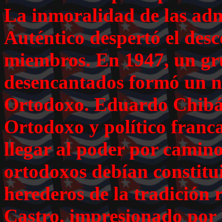
La inmoralidad de las adm
Auténtico despertó el des
miembros. En 1947, un gr
desencantados formó un n
Ortodoxo. Eduardo Chibás
Ortodoxo y político franc
llegar al poder por camino
ortodoxos debían constitui
herederos de la tradición 
Castro, impresionado por l