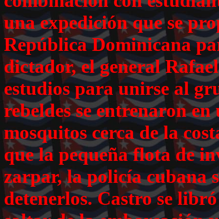
combinación con estudiant
una expedición que se pro
República Dominicana par
dictador, el general Rafae
estudios para unirse al gr
rebeldes se
entrenaron en 
mosquitos cerca de la cos
que la pequeña flota de in
zarpar, la policía cubana 
detenerlos. Castro se libr