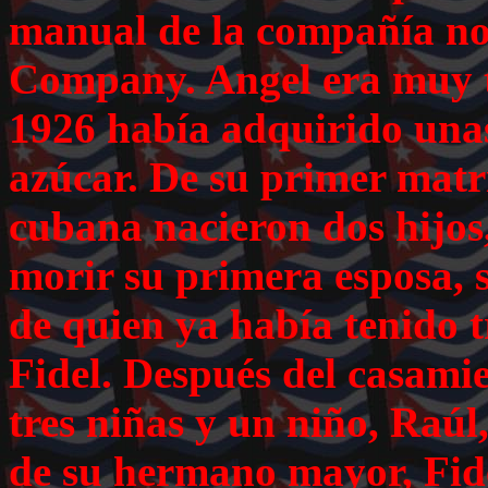
manual de la compañía no
Company. Angel era muy t
1926 había adquirido unas
azúcar. De su primer mat
cubana nacieron dos hijos,
morir su primera esposa, 
de quien ya había tenido 
Fidel. Después del casamie
tres niñas y un niño, Raú
de su hermano mayor, Fid