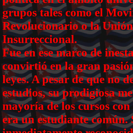
grupos tales como el Movi
Revolucionario o la Unió
Insurreccional.
Fue en ese marco de inesta
convirtió en la gran pasió
leyes. A pesar de que no 
estudios, su prodigiosa m
mayoría de los cursos con 
era un estudiante común. 
inmediatamente reconocid