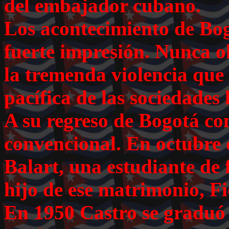
del embajador cubano.
Los acontecimiento de Bo
fuerte impresión. Nunca o
la tremenda violencia que
pacífica de las sociedades
A su regreso de Bogotá c
convencional. En octubre 
Balart, una estudiante de f
hijo de ese matrimonio, Fid
En 1950 Castro se graduó