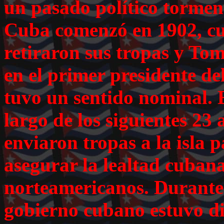
un pasado político tormen
Cuba comenzó en 1902, cu
retiraron sus tropas y To
en el primer presidente de
tuvo un sentido nominal. E
largo de los siguientes 23
enviaron tropas a la isla p
asegurar la lealtad cubana 
norteamericanos. Durante 7
gobierno cubano estuvo d