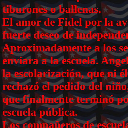
tiburones o ballenas.
El amor de Fidel por la a
fuerte deseo de independe
Aproximadamente a los sei
enviara a la escuela. Ange
la escolarización, que ni é
rechazó el pedido del niño,
que finalmente terminó por
escuela pública.
Los compañeros de escuela