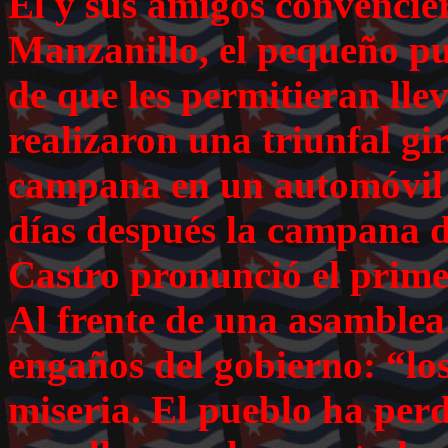
Él y sus amigos convencie
Manzanillo, el pequeño p
de que les permitieran lle
realizaron una triunfal g
campana en un automóvil
días después la campana d
Castro pronunció el prime
Al frente de una asamblea 
engaños del gobierno: “lo
miseria. El pueblo ha perd