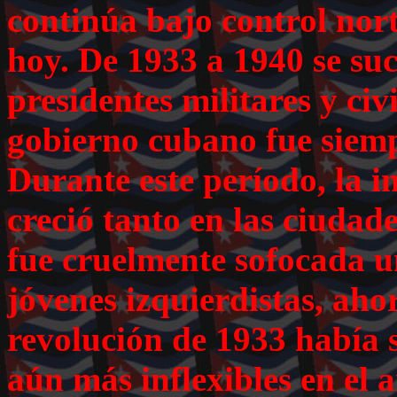
continúa bajo control nor
hoy. De 1933 a 1940 se su
presidentes militares y civ
gobierno cubano fue siemp
Durante este período, la i
creció tanto en las ciuda
fue cruelmente sofocada u
jóvenes izquierdistas, aho
revolución de 1933 había s
aún más inflexibles en el