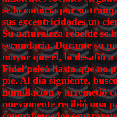
se lo conocía por su tranq
sus excentricidades un cier
Su naturaleza rebelde se h
secundaria. Durante su p
mayor que él, lo desafió a
Fidel peleó hasta que no 
pie. Al día siguiente, bus
humillación y arremetió c
nuevamente recibió una pa
compañeros los separaron. 