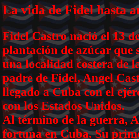
La vida de Fidel hasta 
Fidel Castro nació el 13 d
plantación de azúcar que 
una localidad costera de l
padre de Fidel, Angel Cast
llegado a Cuba con el ejér
con los Estados Unidos.
Al término de la guerra, 
fortuna en Cuba. Su prim