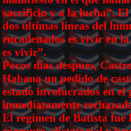
sacrificio y a la lucha”. 
dos últimas líneas del hi
encadenados es vivir en la
es vivir”.
Pocos días después, Castr
Habana un pedido de cast
estado involucrados en el 
inmediatamente rechazada
El régimen de Batista fue
corrupto, dictatorial y brut