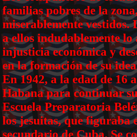
familias pobres de la zona
miserablemente vestidos. 
a ellos indudablemente lo 
injusticia económica y d
en la formación de su idear
En 1942, a la edad de 16 
Habana para continuar sus 
Escuela Preparatoria Belén
los jesuitas, que figuraba 
secundario de Cuba. Se co