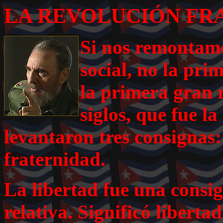
LA REVOLUCIÓN FR
Si nos remontamo
social, no la prim
la primera gran r
siglos, que fue l
levantaron tres consignas:
fraternidad.
La libertad fue una consi
relativa. Significó liberta