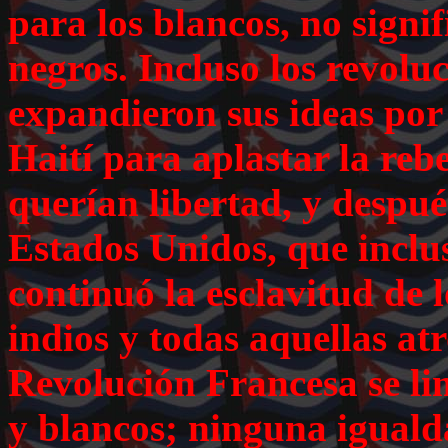
para los blancos, no signif
negros. Incluso los revolu
expandieron sus ideas por 
Haití para aplastar la rebe
querían libertad, y despué
Estados Unidos, que inclu
continuó la esclavitud de l
indios y todas aquellas a
Revolución Francesa se li
y blancos; ninguna iguald