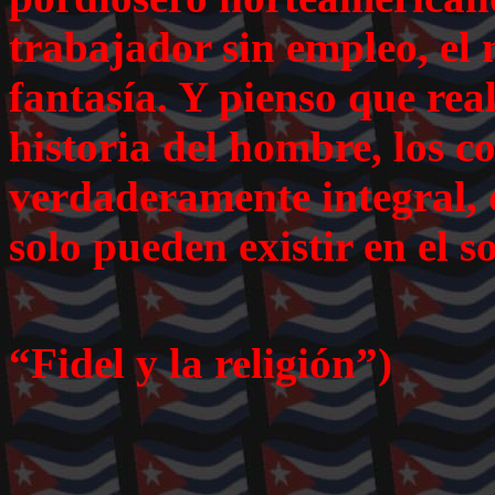
trabajador sin empleo, el
fantasía. Y pienso que rea
historia del hombre, los co
verdaderamente integral, 
solo pueden existir en el s
(Extraído
“Fidel y la religión”)