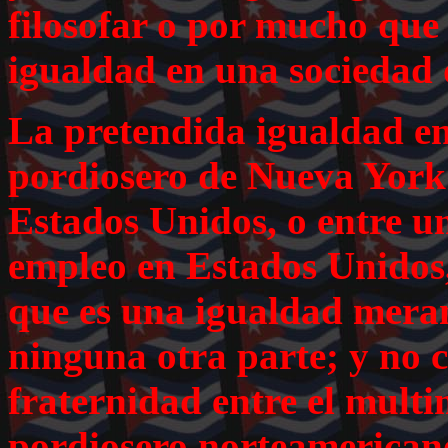
filosofar o por mucho que
igualdad en una sociedad d
La pretendida igualdad en
pordiosero de Nueva York 
Estados Unidos, o entre u
empleo en Estados Unidos
que es una igualdad meram
ninguna otra parte; y no 
fraternidad entre el multi
pordiosero norteamericano