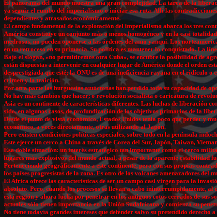
El panorama del mundo muestra una gran complejidad. La tarea de la liberación
ya seguir el rumbo del imperialismo o iniciar esa ruta. Allí las contradiccione
dependientes y atrasados económicamente.
El campo fundamental de la explotación del imperialismo abarca los tres contin
América constituye un conjunto más o menos homogéneo y en la casi totalidad d
medrosos, no pueden oponerse a las órdenes del amo yanqui. Los norteamerica
en un retroceso en su primacía. Su política es mantener lo conquistado. La lín
Bajo el slogan, «no permitiremos otra Cuba», se encubre la posibilidad de ag
están dispuestas a intervenir en cualquier lugar de América donde el orden es
desprestigiada que esté; la ONU es de una ineficiencia rayana en el ridículo o e
crimen y la traición.
Por otra parte las burguesías autóctonas han perdido toda su capacidad de opos
No hay más cambios que hacer; o revolución socialista o caricatura de revolu
Asia es un continente de características diferentes. Las luchas de liberación 
sido, en algunos casos, de profundización de los objetivos primarios de la libe
Desde el punto de vista económico, Estados Unidos tenía poco que perder y muc
económico, a veces directamente, otras utilizando al Japón.
Pero existen condiciones políticas especiales, sobre todo en la península indo
Este ejerce un cerco a China a través de Corea del Sur, Japón, Taiwan, Vietna
Esa doble situación: un interés estratégico tan importante como el cerco mili
lugares más explosivos del mundo actual, a pesar de la aparente estabilidad fu
Perteneciendo geográficamente a este continente, pero con sus propias contradic
los países progresistas de la zona. Es otro de los volcanes amenazadores del 
El Africa ofrece las características de ser un campo casi virgen para la inva
absoluto. Pero, cuando los procesos se llevan a cabo ininterrumpidamente, al c
esta región y ahora lucha por penetrar en los antiguos cotos cerrados de sus s
actuales sólo tienen importancia en la Unión Sudafricana y comienza su penetra
No tiene todavía grandes intereses que defender salvo su pretendido derecho a