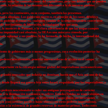
ntir todas las contradicciones del capitalismo, pero tan débiles que no pueden
ende, la solución de los mismos son diferentes a la de nuestros pueblos
 pero los continentes, en su conjunto, también las presentan.
a absoluta. Los gobiernos títeres o, en el mejor de los casos, débiles y
s podrían avanzar ya; cualquier cambio de la situación podría convertirse
edir movimientos de liberación, de cualquier tipo que sean.
, la masacre de Panamá, y la clara advertencia de que las tropas yanquis
on una impunidad casi absoluta; la OEA es una máscara cómoda, por
r para aplastar a sus pueblos. Se ha formado, de hecho, la internacional del
la.
cimiento de gobiernos más o menos progresistas, cuya evolución posterior ha
 poderes neocoloniales, penetrar nuevas esferas de acción en el campo
l importante en la estrategia militar global del imperialismo norteamericano.
os grandes mercados que todavía no dominan, hacen que el Asia sea uno de los
 dónde llegará esa guerra fría entre Israel, respaldada por los imperialistas, y
s poderes neocoloniales a ceder sus antiguas prerrogativas de carácter
nto a la dominación económica se refiere. Estados Unidos no tenía colonias en
perialismo norteamericano, su reservorio a largo plazo; sus inversiones
cia (con carácter pacífico hasta ahora) con otros poderes imperialistas.
cias o la existencia de grandes reservas de materias primas. Todos estos