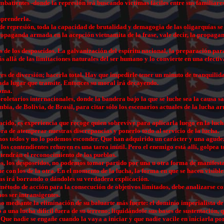
s combatientes -donde la represión irá buscando víctimas fáciles entre sus familia
mprenderla.
e represión, toda la capacidad de brutalidad y demagogia de las oligarquías se 
ropaganda armada en la acepción vietnamita de la frase, vale decir, la propagand
 de los desposeídos. La galvanización del espíritu nacional, la preparación para
 allá de las limitaciones naturales del ser humano y lo convierte en una efectiv
res de diversión; hacerla total. Hay que impedirle tener un minuto de tranquilid
ada lugar que transite. Entonces su moral irá decayendo.
soma.
proletarios internacionales, donde la bandera bajo la que se luche sea la causa 
ia, de Bolivia, de Brasil, para citar sólo los escenarios actuales de la lucha a
do, es experiencia que recoge quien sobrevive para aplicarla luego en la lucha 
ora de atemperar nuestras discrepancias y ponerlo todo al servicio de la lucha.
os todos y no lo podemos esconder. Que han adquirido un carácter y una agudeza 
os contendientes rehuyen es una tarea inútil. Pero el enemigo está allí, golpea 
tendrán el reconocimiento de los pueblos.
ros, los desposeídos, no podemos tomar partido por una u otra forma de manifes
con los de la otra. En el momento de la lucha, la forma en que se hacen visibles 
las irá borrando o dándoles su verdadera explicación.
 método de acción para la consecución de objetivos limitados, debe analizarse co
os ser intransigentes.
smo mediante la eliminación de su baluarte más fuerte: el dominio imperialista 
a una lucha difícil fuera de su terreno; liquidándole sus bases de sustentación, q
 Que nadie se engañe cuando la vaya a iniciar y que nadie vacile en iniciarla por