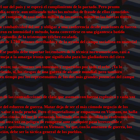
l sur del país y se esperó el cumplimiento de lo pactado. Pero pronto
ía ocurrir, aun utilizando todos los métodos de fraude de ellos conocidos.
 se compone de casi medio millón de invasores, mientras las fuerzas títeres
combatividad del sur y obligar a una conferencia desde posiciones de fuerza.
ron en intensidad y método, hasta convertirse en una gigantesca batida
n episodio de la tristemente célebre escalada.
ás de 1.700 aviones derribados y de la ayuda del campo socialista en material
 Ese pueblo debe soportar los embates de la técnica norteamericana, casi a
emeja a la amarga ironía que significaba para los gladiadores del circo
sión; sus crímenes son inmensos y repartidos por todo el orbe. ¡Ya lo
riendo, sí, los riesgos de una guerra de alcance mundial, pero también
en tiempo por los representantes de las dos más grandes potencias del campo
as de las contradicciones de clase que asoman con fuerza explosiva y cada vez
e del esfuerzo de guerra. Matar deja de ser el más cómodo negocio de los
un valor a toda prueba. Pero el imperialismo se empantana en Vietnam, no halla
 «los cinco» del sur lo atenazan, haciendo aún más decidida la confrontación.
tá otra vez en peligro de romperse ante cualquier paso irreversible e
van y aprenden su lección en Vietnam. Ya que, con la amenaza de guerra, los
ión, debe ser la táctica general de los pueblos.