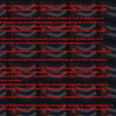
era y con éxito variable en las dos restantes. Que todavía se asiste a la
s, los que han «pacificado» en su propio provecho una gran parte del país,
enta actualmente. El conflicto, desde el punto de vista de Inglaterra, es
e disgustos ante las medidas tomadas por el gobierno de Ian Smith, y es
 no dóciles vasallos económicos del imperialismo inglés.
fuera apoyado efectivamente por las naciones africanas vecinas. Pero por
s deben terminar victoriosamente, pero Portugal no significa nada en la
e luchar por la liberación de las tres colonias portuguesas y por la
as empobrecidas de un país se lancen a rescatar su derecho a una vida digna,
s de las potencias que los manejan solapadamente, pero no hay convulsiones
s.
uier momento puede iniciarse la agresión directa norteamericana, Tailandia,
ocupar el poder los reaccionarios. Y, por supuesto, el Oriente Medio.
s de resistencia que aparecen y se extinguen. Pero casi todos los países de
orte socialista.
imilitud de ambos idiomas. Hay una identidad tan grande entre las clases de
 común, los unen. El grado y las formas de explotación son similares en sus
 lucha en América adquirirá, en su momento, dimensiones continentales. Será
rarán en la historia americana como entregando su cuota de sangre necesaria en
ante Fabricio Ojeda, de los comandantes Lobatón y Luis de la Puente Uceda,