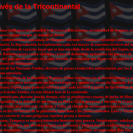
vés de la Tricontinental
última conflagración mundial y diversas publicaciones, en infinidad de lenguas, 
pares campos en que el mundo se divide.
 confrontaciones máximas, de choques violentos y cambios repentinos, parecen un
iseria, la degradación, la explotación cada vez mayor de enormes sectores del mu
os conflictos de carácter local que se han sucedido desde la rendición del Japón,
paz. Bástenos poner como ejemplos contra el desmedido optimismo las guerras de
te del país quedó sumida en la más terrible devastación que figure en los anales 
llones de habitantes.
era de las Naciones Unidas, decenas de países conducidos militarmente por los E
eana enrolada.
los voluntarios de la República Popular China contaron con el abastecimiento y a
cleares pero incluyendo las bacteriológicas y químicas, en escala limitada. En 
alistas: Japón, cuyo poderío sufriera una caída vertical a partir de las bombas 
s Estados Unidos, en esta última fase de la contienda.
 americano, durante mucho tiempo, sólo se produjeron conatos de lucha de liber
bligándola a la defensa de sus costas en Playa Girón, primero, y durante la Crisis
ciones, al producirse, en torno a Cuba, el choque de norteamericanos y soviéti
 en los territorios de la península indochina y los países aledaños. Laos y Vietn
se convierte en una peligrosa espoleta presta a detonar.
ema. Tampoco es nuestra intención historiar esta guerra. Simplemente, señalar
os de Ginebra, que dividían al país en dos zonas y estipulaban la realización de
o documento, comenzando las maniobras para sustituir al emperador Bao Dai, tí