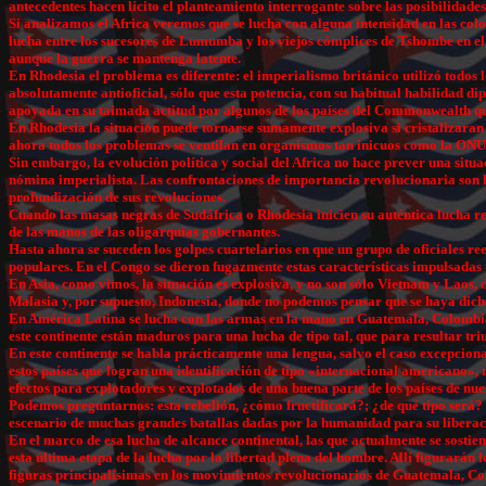
antecedentes hacen lícito el planteamiento interrogante sobre las posibilidades
Si analizamos el Africa veremos que se lucha con alguna intensidad en las colo
lucha entre los sucesores de Lumumba y los viejos cómplices de Tshombe en el 
aunque la guerra se mantenga latente.
En Rhodesia el problema es diferente: el imperialismo británico utilizó todos l
absolutamente antioficial, sólo que esta potencia, con su habitual habilidad 
apoyada en su taimada actitud por algunos de los países del Commonwealth que 
En Rhodesia la situación puede tornarse sumamente explosiva si cristalizaran 
ahora todos los problemas se ventilan en organismos tan inicuos como la ON
Sin embargo, la evolución política y social del Africa no hace prever una situ
nómina imperialista. Las confrontaciones de importancia revolucionaria son la
profundización de sus revoluciones.
Cuando las masas negras de Sudáfrica o Rhodesia inicien su auténtica lucha re
de las manos de las oligarquías gobernantes.
Hasta ahora se suceden los golpes cuartelarios en que un grupo de oficiales re
populares. En el Congo se dieron fugazmente estas características impulsadas
En Asia, como vimos, la situación es explosiva, y no son sólo Vietnam y Laos,
Malasia y, por supuesto, Indonesia, donde no podemos pensar que se haya dicho 
En América Latina se lucha con las armas en la mano en Guatemala, Colombia, V
este continente están maduros para una lucha de tipo tal, que para resultar tr
En este continente se habla prácticamente una lengua, salvo el caso excepciona
estos países que logran una identificación de tipo «internacional americano»,
efectos para explotadores y explotados de una buena parte de los países de nu
Podemos preguntarnos: esta rebelión, ¿cómo fructificará?; ¿de qué tipo será? 
escenario de muchas grandes batallas dadas por la humanidad para su liberac
En el marco de esa lucha de alcance continental, las que actualmente se sosti
esta última etapa de la lucha por la libertad plena del hombre. Allí figurar
figuras principalísimas en los movimientos revolucionarios de Guatemala, Co