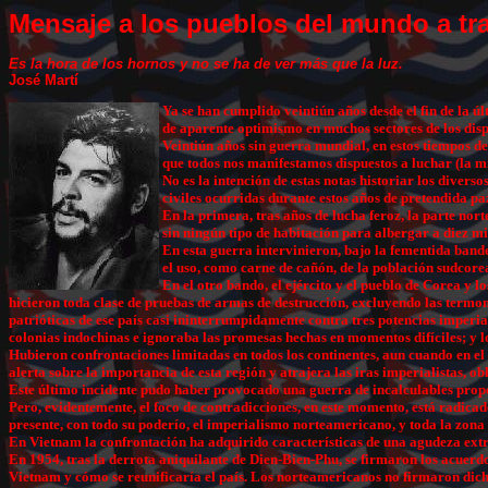
Mensaje a los pueblos del mundo a tra
Es la hora de los hornos y no se ha de ver más que la luz.
José Martí
Ya se han cumplido veintiún años desde el fin de la 
de aparente optimismo en muchos sectores de los dis
Veintiún años sin guerra mundial, en estos tiempos de
que todos nos manifestamos dispuestos a luchar (la m
No es la intención de estas notas historiar los divers
civiles ocurridas durante estos años de pretendida 
En la primera, tras años de lucha feroz, la parte nor
sin ningún tipo de habitación para albergar a diez mi
En esta guerra intervinieron, bajo la fementida band
el uso, como carne de cañón, de la población sudcor
En el otro bando, el ejército y el pueblo de Corea y 
hicieron toda clase de pruebas de armas de destrucción, excluyendo las termonu
patrióticas de ese país casi ininterrumpidamente contra tres potencias imperi
colonias indochinas e ignoraba las promesas hechas en momentos difíciles; y lo
Hubieron confrontaciones limitadas en todos los continentes, aun cuando en el
alerta sobre la importancia de esta región y atrajera las iras imperialistas, o
Este último incidente pudo haber provocado una guerra de incalculables propor
Pero, evidentemente, el foco de contradicciones, en este momento, está radicado
presente, con todo su poderío, el imperialismo norteamericano, y toda la zona 
En Vietnam la confrontación ha adquirido características de una agudeza extr
En 1954, tras la derrota aniquilante de Dien-Bien-Phu, se firmaron los acuerd
Vietnam y cómo se reunificaría el país. Los norteamericanos no firmaron dich