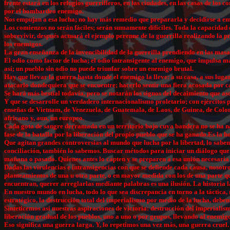
frente estará en los refugios guerrilleros, en las ciudades, en las casas de lo
por el bombardeo enemigo.
Nos empujan a esa lucha; no hay más remedio que prepararla y decidirse a e
Los comienzos no serán fáciles; serán sumamente difíciles. Toda la capacidad d
sobrevivir, después actuará el ejemplo perenne de la guerrilla realizando la p
los enemigos.
La gran enseñanza de la invencibilidad de la guerrilla prendiendo en las masas
El odio como factor de lucha; el odio intransigente al enemigo, que impulsa más
así; un pueblo sin odio no puede triunfar sobre un enemigo brutal.
Hay que llevar la guerra hasta donde el enemigo la lleve: a su casa, a sus luga
atacarlo dondequiera que se encuentre; hacerlo sentir una fiera acosada por c
Se hará más bestial todavía, pero se notarán los signos del decaimiento que a
Y que se desarrolle un verdadero internacionalismo proletario; con ejércitos 
enseñas de Vietnam, de Venezuela, de Guatemala, de Laos, de Guinea, de Colomb
africano y, aun, un europeo.
Cada gota de sangre derramada en un territorio bajo cuya bandera no se ha naci
fase de la batalla por la liberación del propio pueblo que se ha ganado.Es la h
Que agitan grandes controversias al mundo que lucha por la libertad, lo sabem
conciliación, también lo sabemos. Buscar métodos para iniciar un diálogo que l
mañana o pasado. Quienes antes lo capten y se preparen a esa unión necesaria 
Dadas las virulencias e intransigencias con que se defiende cada causa, nosot
planteamientos de una u otra parte, o en mayor medida con los de una parte que 
encuentran, querer arreglarlas mediante palabras es una ilusión. La historia 
En nuestro mundo en lucha, todo lo que sea discrepancia en torno a la táctica,
estratégico, la destrucción total del imperialismo por medio de la lucha, debem
Sinteticemos así nuestras aspiraciones de victoria: destrucción del imperiali
liberación gradual de los pueblos, uno a uno o por grupos, llevando al enemigo 
Eso significa una guerra larga. Y, lo repetimos una vez más, una guerra cruel.