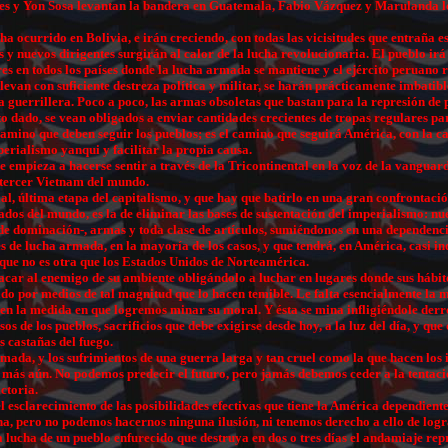
ntes y Yon Sosa levantan la bandera en Guatemala, Fabio Vázquez y Marulanda l
ha ocurrido en Bolivia, e irán creciendo, con todas las vicisitudes que entraña
 y nuevos dirigentes surgirán al calor de la lucha revolucionaria. El pueblo ir
en todos los países donde la lucha armada se mantiene y el ejército peruano rea
levan con suficiente destreza política y militar, se harán prácticamente imbatib
 guerrillera. Poco a poco, las armas obsoletas que bastan para la represión d
dado, se vean obligados a enviar cantidades crecientes de tropas regulares para 
 camino que deben seguir los pueblos; es el camino que seguirá América, con la c
erialismo yanqui y facilitar la propia causa.
ue empieza a hacerse sentir a través de la Tricontinental en la voz de la vangua
y tercer Vietnam del mundo.
al, última etapa del capitalismo, y que hay que batirlo en una gran confrontació
ados del mundo, es la de eliminar las bases de sustentación del imperialismo: n
de dominación-, armas y toda clase de artículos, sumiéndonos en una dependencia
vés de lucha armada, en la mayoría de los casos, y que tendrá, en América, casi i
a que no es otra que los Estados Unidos de Norteamérica.
acar al enemigo de su ambiente obligándolo a luchar en lugares donde sus hábit
do por medios de tal magnitud que lo hacen temible. Le falta esencialmente la 
 en la medida en que logremos minar su moral. Y ésta se mina infligiéndole derr
os de los pueblos, sacrificios que debe exigirse desde hoy, a la luz del día, y 
s castañas del fuego.
mada, y los sufrimientos de una guerra larga y tan cruel como la que hacen los im
 o más aún. No podemos predecir el futuro, pero jamás debemos ceder a la tentaci
ctoria.
el esclarecimiento de las posibilidades efectivas que tiene la América dependiente
ha, pero no podemos hacernos ninguna ilusión, ni tenemos derecho a ello de logr
la lucha de un pueblo enfurecido que destruya en dos o tres días el andamiaje rep