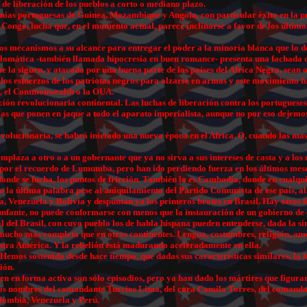
 de liberación de los pueblos a corto o mediano plazo.
nias portuguesas de Guinea, Mozambique y Angola, con particular éxito en la prim
Congo, lucha que, en el momento actual, parece inclinarse a favor de los último
os mecanismos a su alcance para entregar el poder a la minoría blanca que lo det
diplomática -también llamada hipocresía en buen romance- presenta una fachada d
la siguen, y atacada por una buena parte de los países del Africa Negra, sean o
los esfuerzos de los patriotas negros para alzarse en armas y este movimiento 
U, el Commonwealth o la OUA.
ación revolucionaria continental. Las luchas de liberación contra los portuguese
s que ponen en jaque a todo el aparato imperialista, aunque no por eso dejemos d
volucionaria, se habrá iniciado una nueva época en el Africa. O, cuando las mas
emplaza a otro o a un gobernante que ya no sirva a sus intereses de casta y a lo
 por el recuerdo de Lumumba, pero han ido perdiendo fuerza en los últimos mese
 donde se lucha, los puntos de fricción. También lo es Cambodia, donde en cualq
la última palabra pese al aniquilamiento del Partido Comunista de ese país, al 
enezuela y Bolivia y despuntan ya los primeros brotes en Brasil. Hay otros foco
iunfante, no puede conformarse con menos que la instauración de un gobierno de c
l del Brasil, con cuyo pueblo los de habla hispana pueden entenderse, dada la s
 mucho más completa que en otros continentes. Lengua, costumbres, religión, amo
estra América. Y la rebelión está madurando aceleradamente en ella.
Hemos sostenido desde hace tiempo, que dadas sus características similares, la
ión.
enen en forma activa son sólo episodios, pero ya han dado los mártires que figu
án los nombres del comandante Turcios Lima, del cura Camilo Torres, del comand
lombia, Venezuela y Perú.