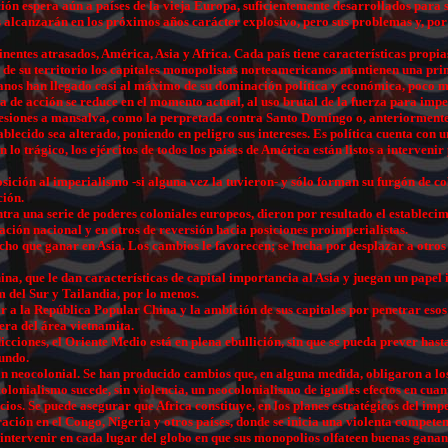
 espera aún a países de la vieja Europa, suficientemente desarrollados para se
s alcanzarán en los próximos años carácter explosivo, pero sus problemas y, por 
entes atrasados, América, Asia y Africa. Cada país tiene características propias,
e su territorio los capitales monopolistas norteamericanos mantienen una primací
nos han llegado casi al máximo de su dominación política y económica, poco má
ea de acción se reduce en el momento actual, al uso brutal de la fuerza para imp
resiones a mansalva, como la perpretada contra Santo Domingo o, anteriormente
tablecido sea alterado, poniendo en peligro sus intereses. Es política cuenta c
n lo trágico, los ejércitos de todos los países de América están listos a interveni
ición al imperialismo -si alguna vez la tuvieron- y sólo forman su furgón de co
ción.
contra una serie de poderes coloniales europeos, dieron por resultado el estable
ración nacional y en otros de reversión hacia posiciones proimperialistas.
ho que ganar en Asia. Los cambios le favorecen; se lucha por desplazar a otros
china, que le dan características de capital importancia al Asia y juegan un pape
m del Sur y Tailandia, por lo menos.
tar a la República Popular China y la ambición de sus capitales por penetrar es
era del área vietnamita.
ciones, el Oriente Medio está en plena ebullición, sin que se pueda prever hasta
mundo.
sión neocolonial. Se han producido cambios que, en alguna medida, obligaron a lo
olonialismo sucede, sin violencia, un neocolonialismo de iguales efectos en cua
ocios. Se puede asegurar que Africa constituye, en los planes estratégicos del im
ción en el Congo, Nigeria y otros países, donde se inicia una violenta competen
 intervenir en cada lugar del globo en que sus monopolios olfateen buenas ganan