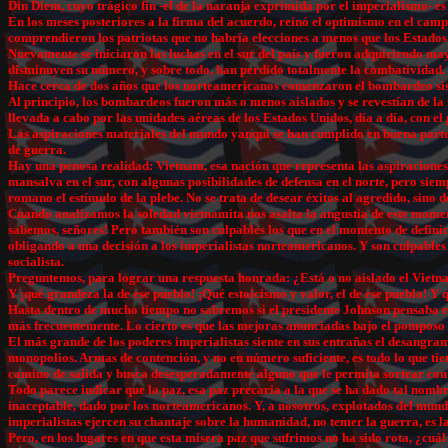
Din Diem, cuyo trágico fin -el de la naranja exprimida por el imperialismo- es
En los meses posteriores a la firma del acuerdo, reinó el optimismo en el camp
comprendieron los patriotas que no habría elecciones a menos que los Estados U
Nuevamente se iniciaron las luchas en el sur del país y fueron adquiriendo may
disminuyen su número, y sobre todo, han perdido totalmente la combatividad.
Hace cerca de dos años que los norteamericanos comenzaron el bombardeo sist
Al principio, los bombardeos fueron más o menos aislados y se revestían de l
llevada a cabo por las unidades aéreas de los Estados Unidos, día a día, con el 
Las aspiraciones materiales del mundo yanqui se han cumplido en buena parte 
de guerra.
Hay una penosa realidad: Vietnam, esa nación que representa las aspiraciones,
mansalva en el sur, con algunas posibilidades de defensa en el norte, pero si
romano el estímulo de la plebe. No se trata de desear éxitos al agredido, sino 
Cuando analizamos la soledad vietnamita nos asalta la angustia de este momen
sabemos, señores! Pero también son culpables los que en el momento de definici
obligando a una decisión a los imperialistas norteamericanos. Y son culpable
socialista.
Preguntemos, para lograr una respuesta honrada: ¿Está o no aislado el Vietna
Y ¡qué grandeza la de ese pueblo! ¡Qué estoicismo y valor, el de ese pueblo! Y
Hasta dentro de mucho tiempo no sabremos si el presidente Johnson pensaba en 
más frecuentemente. Lo cierto es que las mejoras anunciadas bajo el pomposo 
El más grande de los poderes imperialistas siente en sus entrañas el desangra
monopolios. Armas de contención, y no en número suficiente, es todo lo que ti
camino de salida y busca desesperadamente alguno que le permita sortear con d
Todo parece indicar que la paz, esa paz precaria a la que se ha dado tal nomb
inaceptable, dado por los norteamericanos. Y, a nosotros, explotados del mund
imperialistas ejercen su chantaje sobre la humanidad, no temer la guerra, es l
Pero, en los lugares en que esta mísera paz que sufrimos no ha sido rota, ¿cuá