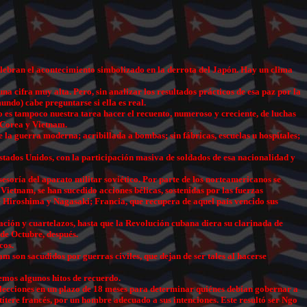
celebran el acontecimiento simbolizado en la derrota del Japón. Hay un clima
a cifra muy alta. Pero, sin analizar los resultados prácticos de esa paz por la
ndo) cabe preguntarse si ella es real.
 no es tampoco nuestra tarea hacer el recuento, numeroso y creciente, de luchas
 Corea y Vietnam.
de la guerra moderna; acribillada a bombas; sin fábricas, escuelas u hospitales;
stados Unidos, con la participación masiva de soldados de esa nacionalidad y
sesoría del aparato militar soviético. Por parte de los norteamericanos se
Vietnam, se han sucedido acciones bélicas, sostenidas por las fuerzas
de Hiroshima y Nagasaki; Francia, que recupera de aquel país vencido sus
ación y cuartelazos, hasta que la Revolución cubana diera su clarinada de
 de Octubre, después.
cos.
am son sacudidos por guerras civiles, que dejan de ser tales al hacerse
emos algunos hitos de recuerdo.
 elecciones en un plazo de 18 meses para determinar quiénes debían gobernar a
tere francés, por un hombre adecuado a sus intenciones. Este resultó ser Ngo