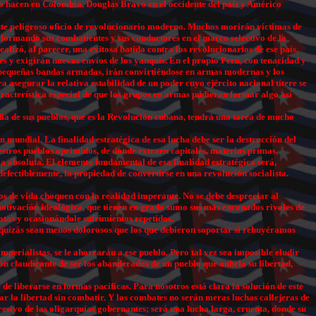
o hacen en Colombia, Douglas Bravo en el occidente del país y Américo
 este peligroso oficio de revolucionario moderno. Muchos morirán víctimas de
á formando sus combatientes y sus conductores en el marco selectivo de la
lizó, al parecer, una exitosa batida contra los revolucionarios de ese país,
les y exigirán nuevos envíos de los yanquis. En el propio Perú, con tenacidad y
e pequeñas bandas armadas, irán convirtiéndose en armas modernas y los
asegurar la relativa estabilidad de un poder cuyo ejército nacional títere se
aracterística especial de que los grupos en armas pudieran formar algo así
rdia de sus pueblos, que es la Revolución cubana, tendrá una tarea de mucho
n mundial. La finalidad estratégica de esa lucha debe ser la destrucción del
uestros pueblos oprimidos, de donde extraen capitales, materias primas,
 absoluta. El elemento fundamental de esa finalidad estratégica será,
ndefectiblemente, la propiedad de convertirse en una revolución socialista.
os de vida choquen con la realidad imperante. No se debe despreciar al
motivación ideológica, que tienen en grado sumo sus más enconados rivales de
otas y ocasionándole sufrimientos repetidos.
que quizás sean menos dolorosos que los que debieron soportar si rehuyéramos
perialistas, se le ahorrarán a ese pueblo. Pero tal vez sea imposible eludir
ón claudicante de ser los abanderados de un pueblo que anhela su libertad,
 de liberarse en formas pacíficas. Para nosotros está clara la solución de este
ar la libertad sin combatir. Y los combates no serán meras luchas callejeras de
resivo de las oligarquías gobernantes; será una lucha larga, cruenta, donde su