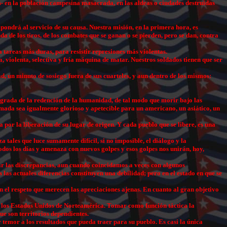
res- en la población campesina masacrada, en las aldeas o ciudades destruidas
pondrá al servicio de su causa. Nuestra misión, en la primera hora, es
a de los tiros, de los combates que se ganan o se pierden, pero se dan, contra
 tareas más duras, para resistir represiones más violentas.
a, violenta, selectiva y fría máquina de matar. Nuestros soldados tienen que ser
ad, un minuto de sosiego fuera de sus cuarteles, y aun dentro de los mismos:
sagrada de la redención de la humanidad, de tal modo que morir bajo las
rmada sea igualmente glorioso y apetecible para un americano, un asiático, un
por la liberación de su lugar de origen. Y cada pueblo que se libere, es una
tales que luce sumamente difícil, si no imposible, el diálogo y la
todos los días y amenaza con nuevos golpes y esos golpes nos unirán, hoy,
tar las discrepancias, aun cuando coincidamos a veces con algunos
las actuales diferencias constituyen una debilidad; pero en el estado en que se
n el respeto que merecen las apreciaciones ajenas. En cuanto al gran objetivo
de los Estados Unidos de Norteamérica. Tomar como función táctica la
ue son territorios dependientes.
 temor a los resultados que pueda traer para su pueblo. Es casi la única