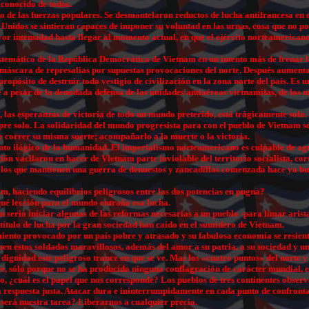
 conocido de todos.
o de las fuerzas populares. Se desmantelaron reductos de lucha antifrancesa en e
nidos se sintieran capaces de imponer su voluntad en las urnas, cosa que no pod
or intensidad hasta llegar al momento actual, en que el ejército norteamericano
emático de la República Democrática de Vietnam en un intento más de frenar la 
a máscara de represalias por supuestas provocaciones del norte. Después aumenta
propósito de destruir todo vestigio de civilización en la zona norte del país. Es u
a pesar de la denodada defensa de las unidades antiaéreas vietnamitas, de los m
 las esperanzas de victoria de todo un mundo preterido, está trágicamente solo.
empre solo. La solidaridad del mundo progresista para con el pueblo de Vietnam s
de correr su misma suerte; acompañarlo a la muerte o la victoria.
to ilógico de la humanidad. El imperialismo norteamericano es culpable de agre
ón vacilaron en hacer de Vietnam parte inviolable del territorio socialista, cor
s los que mantienen una guerra de denuestos y zancadillas comenzada hace ya bu
m, haciendo equilibrios peligrosos entre las dos potencias en pugna?
 qué lección para el mundo entraña esa lucha.
serio iniciar algunas de las reformas necesarias a un pueblo -para limar arist
título de lucha por la gran sociedad han caído en el sumidero de Vietnam.
miento provocado por un país pobre y atrasado y su fabulosa economía se resient
enen estos soldados maravillosos, además del amor a su patria, a su sociedad y 
ignidad este peligroso trance en que se ve. Mas los «cuatro puntos» del norte y
re, sólo porque no se ha producido ninguna conflagración de carácter mundial, es
o, ¿cuál es el papel que nos corresponde? Los pueblos de tres continentes obser
a respuesta justa. Atacar dura e ininterrumpidamente en cada punto de confrontac
l será nuestra tarea? Liberarnos a cualquier precio.