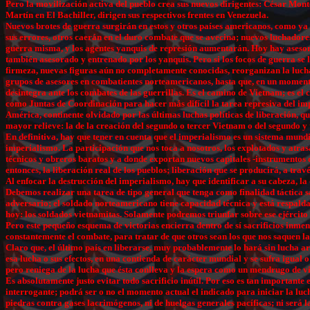
Pero la movilización activa del pueblo crea sus nuevos dirigentes: César Mo
Martín en El Bachiller, dirigen sus respectivos frentes en Venezuela.
Nuevos brotes de guerra surgirán en estos y otros países americanos, como ya 
sus errores, otros caerán en el duro combate que se avecina; nuevos luchadores
guerra misma, y los agentes yanquis de represión aumentarán. Hoy hay asesores 
también asesorado y entrenado por los yanquis. Pero si los focos de guerra se l
firmeza, nuevas figuras aún no completamente conocidas, reorganizan la lucha
grupos de asesores en combatientes norteamericanos, hasta que, en un momento 
desintegra ante los combates de las guerrillas. Es el camino de Vietnam; es el
como Juntas de Coordinación para hacer más difícil la tarea represiva del imp
América, continente olvidado por las últimas luchas políticas de liberación, q
mayor relieve: la de la creación del segundo o tercer Vietnam o del segundo 
En definitiva, hay que tener en cuenta que el imperialismo es un sistema mundi
imperialismo. La participación que nos toca a nosotros, los explotados y atras
técnicos y obreros baratos y a donde exportan nuevos capitales -instrumentos 
entonces, la liberación real de los pueblos; liberación que se producirá, a tra
Al enfocar la destrucción del imperialismo, hay que identificar a su cabeza, l
Debemos realizar una tarea de tipo general que tenga como finalidad táctica s
adversario; el soldado norteamericano tiene capacidad técnica y está respalda
hoy: los soldados vietnamitas. Solamente podremos triunfar sobre ese ejército
Pero este pequeño esquema de victorias encierra dentro de sí sacrificios inmens
constantemente el combate, para tratar de que otros sean los que nos saquen la
Claro que, el último país en liberarse, muy probablemente lo hará sin lucha ar
esa lucha o sus efectos, en una contienda de carácter mundial y se sufra igual
pero reniega de la lucha que ésta conlleva y la espera como un mendrugo de vi
Es absolutamente justo evitar todo sacrificio inútil. Por eso es tan importante 
interrogante; podrá ser o no el momento actual el indicado para iniciar la luc
piedras contra gases lacrimógenos, ni de huelgas generales pacíficas; ni será 